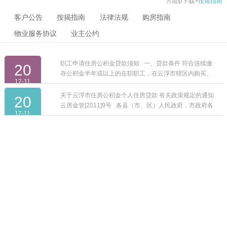
方app下载
>
按揭指南
客户公告
按揭指南
法律法规
购房指南
物业服务协议
业主公约
职工申请住房公积金贷款须知 一、贷款条件 符合连续缴
20
存公积金半年或以上的在职职工，在云浮市辖区内购买、
17-11
建造、大修、翻建自有产权住房时，资金不足的可向公积
金管理中心（管理部）申请公积金...
关于云浮市住房公积金个人住房贷款 有关政策规定的通知
20
云房金管[2011]9号 各县（市、区）人民政府，市政府各
17-11
部门、各有关单位： 根据《住房公积金管理条例》(国务院
令...