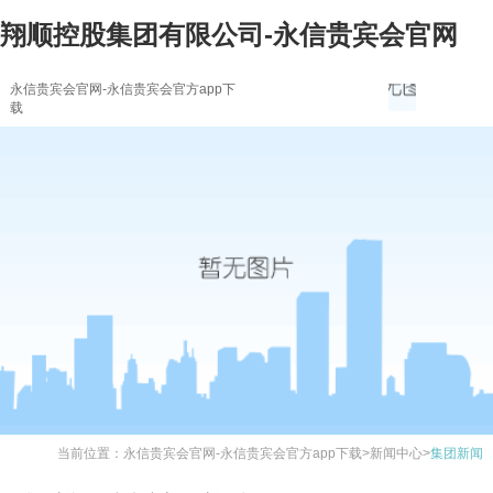
翔顺控股集团有限公司-永信贵宾会官网
永信贵宾会官网-永信贵宾会官方app下
载
当前位置：
永信贵宾会官网-永信贵宾会官方app下载
>
新闻中心
>
集团新闻