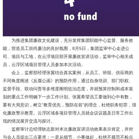
为推进集团廉政文化建设，充分发挥集团职能中心监督、服务效
能，营造员工崇尚廉洁的良好氛围，8月5日，集团监审中心走进公
司、项目与工地，在云浮项目部开展廉政宣讲活动，监审中心相关成
员，云浮区域项目管理人员参加本次活动。
会上，监察部经理张翼结合真实案例，从员工、班组、供应商的
不同角度阐述《反腐公函》的预防作用，通过自身培训、部门职权、
监督手段、联动问责等多维度阐明惩治态度，并就预算控制和成本策
划的重点工作明确下一步工作计划。张翼希望员工要做到心中有数，
要有大局意识，树立“教育优先，预防在前”的理念，杜绝职务犯罪，强
化廉政警示教育。云浮区域各项目管理人员就会议议题及日常工作出
现的情况展开交流与探讨。
监察审计总经理耿志新对本次廉政宣讲活动效果表示肯定，并对
与会人员提出三点要求：一是从细节、小事做起，杜绝不规范不检点