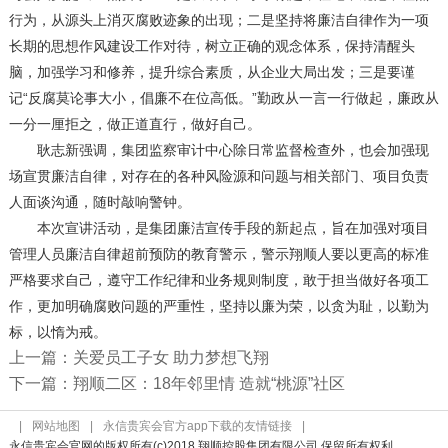
行为，从源头上消灭腐败迹象的出现；二是坚持将廉洁自律作为一项
长期的思想作风建设工作对待，树立正确的观念体系，保持清醒头
脑，加强学习和修养，提升综合素质，从企业大局出发；三是要谨
记“反腐莫论事大小，倡廉不在位高低。”勤政从一言一行做起，廉政从
一分一厘拒之，做正道直行，做好自己。
耿志新强调，集团监察审计中心除日常监督检查外，也会加强现
场宣贯廉洁自律，对存在的各种风险源和问题与相关部门、项目负责
人面谈沟通，随时敲响警钟。
本次宣讲活动，是集团廉洁宣传手段的新起点，旨在加强对项目
管理人员廉洁自律超前预防的教育警示，警示翔顺人要以更高的标准
严格要求自己，遵守工作纪律和业务规则制度，敢于担当做好各项工
作，更加明确腐败问题的严重性，坚持以廉为荣，以贪为耻，以勤为
标，以惰为戒。
上一篇：关爱员工子女 助力梦想飞翔
下一篇：翔顺二区：18年邻里情 造就“桃源”社区
|
网站地图
|
永信贵宾会官方app下载的友情链接
|
永信贵宾会官网的版权所有(c)2018 翔顺控股集团有限公司 保留所有权利