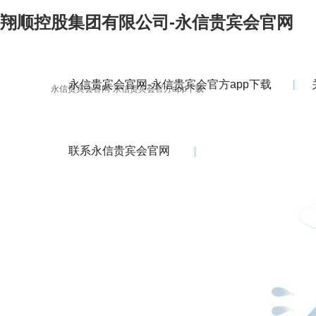
翔顺控股集团有限公司-永信贵宾会官网
永信贵宾会官网-永信贵宾会官方app下载
永信贵宾会官网-永信贵宾会官方app下载
联系永信贵宾会官网