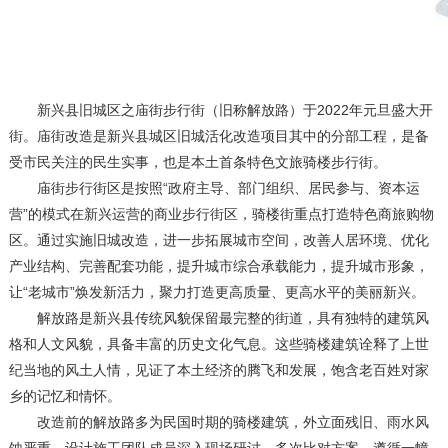
新兴县旧城区之庙街步行街（旧称解放路）于2022年元旦盛大开
街。庙街改造是新兴县城区旧城活化改造项目其中的分部工程，是备
受市民关注的民生实事，也是本土首条特色文旅骑楼步行街。
庙街步行街区是按照“政府主导、部门组织、居民参与、资本运
营”的模式在新兴运营的商业步行街区，骑楼街重点打造特色商旅购物
区。通过实施旧城改造，进一步拓展城市空间，改善人居环境、优化
产业结构、完善配套功能，提升城市综合承载能力，提升城市形象，
让“老城市”焕发新活力，聚力打造更高质量、更高水平的美丽新兴。
解放路是新兴县传统风貌保留最完整的街道，具有独特的建筑风
格和人文风貌，具备丰富的历史文化气息。这些骑楼建筑诠释了上世
纪当地的风土人情，见证了本土经济的腾飞和发展，饱含老百姓对家
乡的记忆和情怀。
改造前的解放路多为民国时期的骑楼建筑，外立面残旧、雨水风