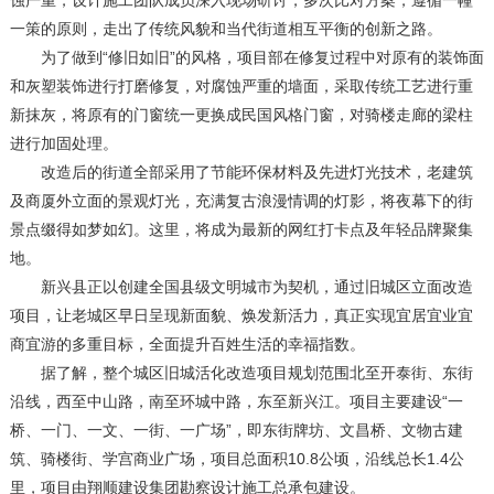
蚀严重，设计施工团队成员深入现场研讨，多次比对方案，遵循一幢
一策的原则，走出了传统风貌和当代街道相互平衡的创新之路。
为了做到“修旧如旧”的风格，项目部在修复过程中对原有的装饰面
和灰塑装饰进行打磨修复，对腐蚀严重的墙面，采取传统工艺进行重
新抹灰，将原有的门窗统一更换成民国风格门窗，对骑楼走廊的梁柱
进行加固处理。
改造后的街道全部采用了节能环保材料及先进灯光技术，老建筑
及商厦外立面的景观灯光，充满复古浪漫情调的灯影，将夜幕下的街
景点缀得如梦如幻。这里，将成为最新的网红打卡点及年轻品牌聚集
地。
新兴县正以创建全国县级文明城市为契机，通过旧城区立面改造
项目，让老城区早日呈现新面貌、焕发新活力，真正实现宜居宜业宜
商宜游的多重目标，全面提升百姓生活的幸福指数。
据了解，整个城区旧城活化改造项目规划范围北至开泰街、东街
沿线，西至中山路，南至环城中路，东至新兴江。项目主要建设“一
桥、一门、一文、一街、一广场”，即东街牌坊、文昌桥、文物古建
筑、骑楼街、学宫商业广场，项目总面积10.8公顷，沿线总长1.4公
里，项目由翔顺建设集团勘察设计施工总承包建设。