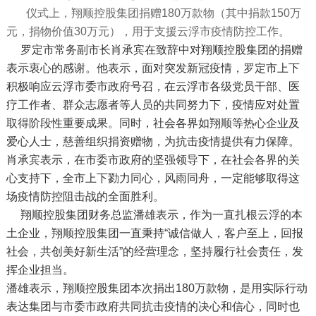
仪式上，翔顺控股集团捐赠180万款物（其中捐款150万
元，捐物价值30万元），用于支援云浮市疫情防控工作。
罗定市常务副市长肖承宾在致辞中对翔顺控股集团的捐赠
表示衷心的感谢。他表示，面对突发新冠疫情，罗定市上下
积极响应云浮市委市政府号召，在云浮市各级党员干部、医
疗工作者、群众志愿者等人员的共同努力下，疫情应对处置
取得阶段性重要成果。同时，社会各界如翔顺等热心企业及
爱心人士，慈善组织捐资赠物，为抗击疫情提供有力保障。
肖承宾表示，在市委市政府的坚强领导下，在社会各界的关
心支持下，全市上下勠力同心，风雨同舟，一定能够取得这
场疫情防控阻击战的全面胜利。
翔顺控股集团财务总监潘雄表示，作为一直扎根云浮的本
土企业，翔顺控股集团一直秉持“诚信做人，客户至上，回报
社会，共创美好新生活”的经营理念，坚持履行社会责任，发
挥企业担当。
潘雄表示，翔顺控股集团本次捐出180万款物，是用实际行动
表达集团与市委市政府共同抗击疫情的决心和信心，同时也