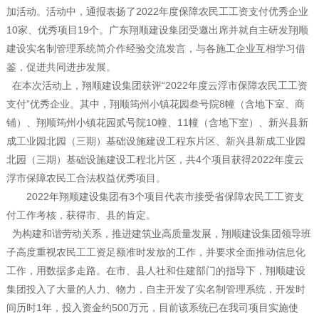
加活动。活动中，通报表扬了2022年度保障农民工工资支付优秀企业
10家、优秀项目19个。广东翔顺建设集团受邀出席并就自主研发翔顺
建设实名制管理系统简介作经验交流发言，与各施工企业互相学习借
鉴，促进共同进步发展。
在本次活动上，翔顺建设集团获评“2022年度云浮市保障农民工工资
支付”优秀企业。其中，翔顺筠州小镇花园叁号院8幢（含地下室、商
铺）、翔顺筠州小镇花园贰号院10幢、11幢（含地下室）、新兴县新
成工业园北园（三期）基础设施建设工程东片区、新兴县新成工业园
北园（三期）基础设施建设工程北片区，共4个项目获得2022年度云
浮市保障农民工合法权益优秀项目。
2022年翔顺建设集团有3个项目代表市接受省保障农民工工资支
付工作考核，获得市、县的肯定。
为构建和谐劳动关系，推进建筑业高质量发展，翔顺建设集团领导班
子高度重视农民工工资足额准时发放的工作，并要求全面推动信息化
工作，用数据多走路。在市、县人社和住建部门的指导下，翔顺建设
集团投入了大量的人力、物力，自主开发了实名制管理系统，开发时
间历时1年，投入资金约500万元，目前该系统已在我司项目实施使