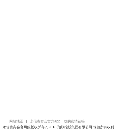
|
网站地图
|
永信贵宾会官方app下载的友情链接
|
永信贵宾会官网的版权所有(c)2018 翔顺控股集团有限公司 保留所有权利