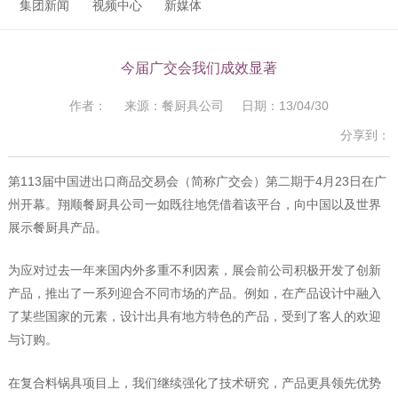
集团新闻
视频中心
新媒体
今届广交会我们成效显著
作者： 来源：餐厨具公司 日期：13/04/30
分享到：
第113届中国进出口商品交易会（简称广交会）第二期于4月23日在广
州开幕。翔顺餐厨具公司一如既往地凭借着该平台，向中国以及世界
展示餐厨具产品。
为应对过去一年来国内外多重不利因素，展会前公司积极开发了创新
产品，推出了一系列迎合不同市场的产品。例如，在产品设计中融入
了某些国家的元素，设计出具有地方特色的产品，受到了客人的欢迎
与订购。
在复合料锅具项目上，我们继续强化了技术研究，产品更具领先优势