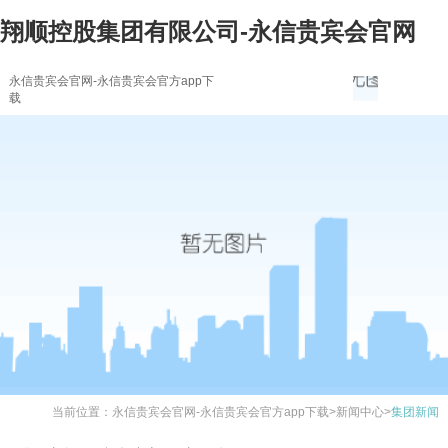
翔顺控股集团有限公司-永信贵宾会官网
永信贵宾会官网-永信贵宾会官方app下
载
当前位置：
永信贵宾会官网-永信贵宾会官方app下载
>
新闻中心
>
集团新闻