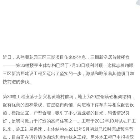
近日，从翔顺花园三区三期项目传来好消息，三期新浩居首幢楼盘
———第33幢楼宇主体结构已经于7月18日顺利封顶，这标志着翔顺
三区新浩居建设工程又迈出了坚实的一步，激励和鞭策着其他项目加
快前进的步伐。
第33幢工程座落于新兴县黄塘村前垌，地上为20层钢筋砼框架结构，
配有优美的园林景观、首层临街商铺、两层地下停车库等相应配套设
施，楼距适宜、户型合理，吸引了不少置业者的目光，销售情况良
好，是我司致力于打造的高尚住宅之一。工程于2012年10月试桩开工
以来，施工进展迅速，主体结构在2013年5月初就已按时完成预售节
点，目前正在进行墙体砌筑和室内抹灰工程。另外本工程已申报省双