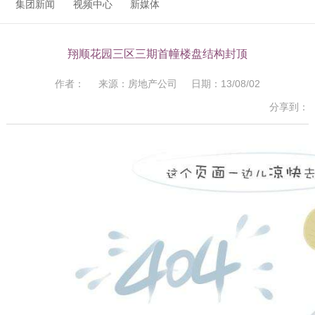
集团新闻
视频中心
新媒体
翔顺花园三区三期首幢楼盘结构封顶
作者： 来源：房地产公司 日期：13/08/02
分享到：