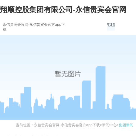
翔顺控股集团有限公司-永信贵宾会官网
永信贵宾会官网-永信贵宾会官方app下
载
当前位置：
永信贵宾会官网-永信贵宾会官方app下载
>
新闻中心
>
集团新闻