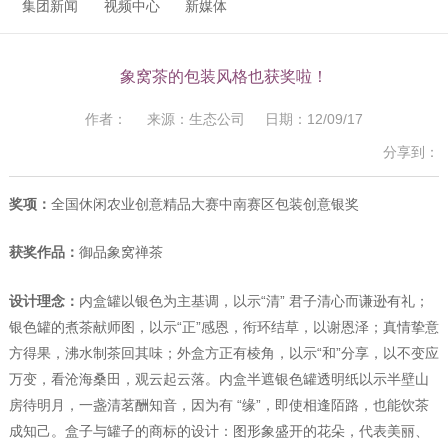
集团新闻
视频中心
新媒体
象窝茶的包装风格也获奖啦！
作者： 来源：生态公司 日期：12/09/17
分享到：
奖项：
全国休闲农业创意精品大赛中南赛区包装创意银奖
获奖作品：
御品象窝禅茶
设计理念：
内盒罐以银色为主基调，以示“清” 君子清心而谦逊有礼；
银色罐的煮茶献师图，以示“正”感恩，衔环结草，以谢恩泽；真情挚意
方得果，沸水制茶回其味；外盒方正有棱角，以示“和”分享，以不变应
万变，看沧海桑田，观云起云落。内盒半遮银色罐透明纸以示半壁山
房待明月，一盏清茗酬知音，因为有 “缘”，即使相逢陌路，也能饮茶
成知己。盒子与罐子的商标的设计：图形象盛开的花朵，代表美丽、