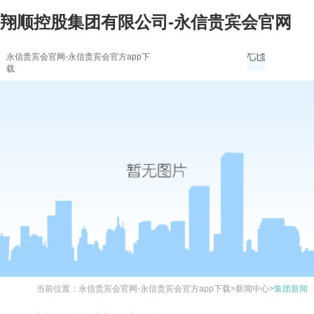
翔顺控股集团有限公司-永信贵宾会官网
永信贵宾会官网-永信贵宾会官方app下
载
当前位置：
永信贵宾会官网-永信贵宾会官方app下载
>
新闻中心
>
集团新闻