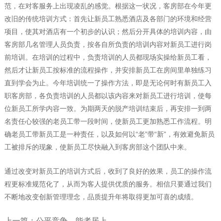
范，在对客服务上出现凌乱的感觉。根据这一状况，客房部在今年更
改旧的传统培训方式：首先让新员工熟悉酒店及各部门的环境和经营
项目，使其对酒店有一个初步的认识；然后分开具体的培训内容，由
客房部几名管理人员负责，按各自所负责的培训内容对新员工进行岗
前培训。在培训的过程中，负责培训的人员都现场实操给新员工看，
然后才让新员工按标准的流程操作，并安排新员工在房间里单独练习
直到学会为止。今年培训统一了操作方法，即是无论何时有新员工入
职客房部，各负责培训的人员都以该内容来对新员工进行培训，使每
位新员工所学内容一致。为期两天的脱产培训结束后，再安排一到两
名责任心较强的老员工带一段时间，使新员工更加熟悉工作流程。明
确老员工带新员工是一种责任，以及如何以“老”带“新”，有效避免新员
工被排斥的现象，使新员工尽快融入到客房部这个团队中来。
通过改变对新员工的培训方式后，收到了良好的效果，员工的操作流
程更标准规范化了，从而为客人提供优质的服务。相信只要通过我们
不断地改变创新管理理念，品质提升年将取得更加可喜的成绩。
上一篇：公平竞争，能者居上