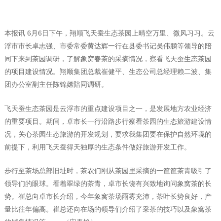
本报讯 6月6日下午，翔顺飞天蚕生态茶园上晴空万里、微风习习。云
浮市市长卓志强、市委常委黄达辉一行在县委书记吴伟鹏等领导的陪
同下来到茶园调研，了解象窝春茶的采摘情况，察看飞天蚕生态茶园
的项目建设情况。翔顺集团总裁崔健平、生态公司总经理赖二波、集
团办公室副主任陈锦嫦陪同调研。
飞天蚕生态茶园是云浮市的重点建设项目之一，是发展地方农业经济
的重要项目。期间，卓市长一行沿路步行察看茶园的生态旅游建设情
况，关心茶园生态旅游的开发规划，要求我集团要在保护自然环境的
前提下，利用飞天蚕得天独厚的生态条件做好旅游开发工作。
步行至茶场总部旧址时，茶农们刚从茶园里采摘的一筐筐茶青吸引了
领导们的眼球。看着翠绿的茶青，卓市长饶有兴致地询问象窝茶的长
势。崔总向卓市长介绍，今年象窝茶场雨雾充沛，茶叶长势良好，产
量比往年偏高。崔总还向在场的领导们介绍了采茶的技巧以及象窝茶