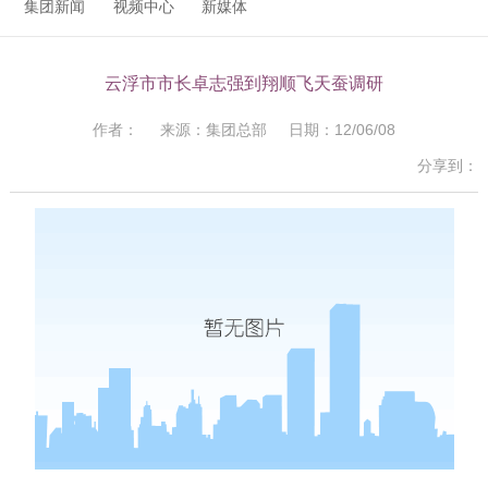
集团新闻
视频中心
新媒体
云浮市市长卓志强到翔顺飞天蚕调研
作者： 来源：集团总部 日期：12/06/08
分享到：