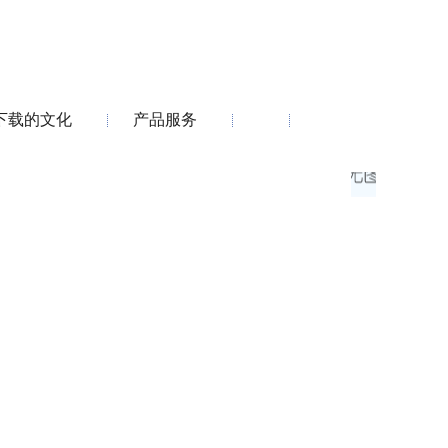
下载的文化
产品服务