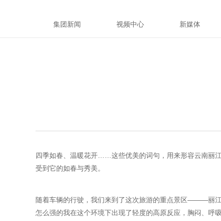
集团新闻
视频中心
新媒体
四季如春、温暖花开……这些优美的词句，用来形容云南丽
受到它的如春与秀美。
随着车辆的行驶，我们来到了这次旅游的重点景区———丽
怎么强的我在这个环境下出现了轻度的高原反应，胸闷、呼