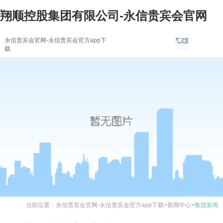
翔顺控股集团有限公司-永信贵宾会官网
永信贵宾会官网-永信贵宾会官方app下
载
当前位置：
永信贵宾会官网-永信贵宾会官方app下载
>
新闻中心
>
集团新闻