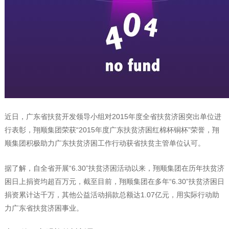
近日，广东省扶贫开发领导小组对2015年度全省扶贫济困突出单位进
行表彰，翔顺集团荣获“2015年度广东扶贫济困红棉杯铜杯”荣誉，翔
顺集团积极助力广东扶贫济困工作行动获省扶贫主管单位认可。
据了解，自全省开展“6.30”扶贫济困活动以来，翔顺集团在历年扶贫济
困日上捐资均超百万元，截至目前，翔顺集团在多年“6.30”扶贫济困日
捐资累计达千万，其他公益活动捐款总额达1.07亿元，用实际行动助
力广东省扶贫济困事业。