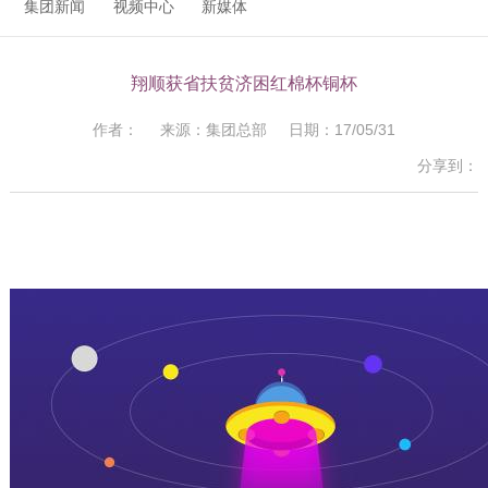
集团新闻
视频中心
新媒体
翔顺获省扶贫济困红棉杯铜杯
作者： 来源：集团总部 日期：17/05/31
分享到：