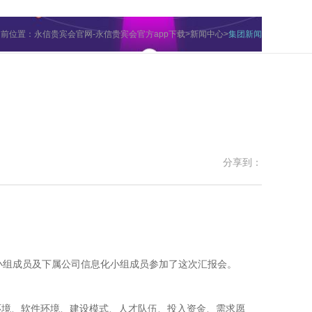
当前位置：
永信贵宾会官网-永信贵宾会官方app下载
>
新闻中心
>
集团新闻
分享到：
小组成员及下属公司信息化小组成员参加了这次汇报会。
环境、软件环境、建设模式、人才队伍、投入资金、需求愿