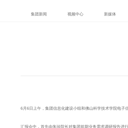
集团新闻
视频中心
新媒体
6月6日上午，集团信息化建设小组和佛山科学技术学院电子
汇报会中，首先由朱珍院长对集团前期业务需求调研报告进