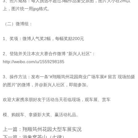
3、照片规格：每人挑选不超过3幅作品要交原图，图片大小在2m以
上，图片统一用jpg格式。
（二）微博组：
1、奖项：微博人气奖2幅，每幅奖励200元
2、登陆并关注本次大赛合作微博 “新兴人社区”：
http://weibo.com/u/1559298185
3、操作方法：发布一条“#翔顺筠州花园商业广场车展# 留言 现场拍摄
的图片”的微博，并@新兴人社区，即能参加。
欢迎大家携亲朋好友于活动当天莅临现场，观车展、赏车
模、购靓车、拿摄影大奖、赢活动礼品。
上一篇：翔顺筠州花园大型车展实况
下一篇：游象窝茶山（七律）