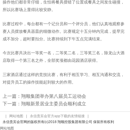
操作他们都非常仔细，生怕将餐具摆错了位置或餐具之间发生碰撞，
所以比赛场上显得比较安静。
比赛过程中，每台都有一个记分员和一个评分员，他们认真地观察参
赛人员摆放餐具器皿的细微动作。比赛规定十五分钟内完成，提早完
成不加分，超时要扣分。比赛持续到下午五点完满结束。
今次比赛共决出一等奖一名，二等奖二名，三等奖三名，除龙山大酒
店取得一个第三名之外，全部奖项都由花园酒店获得。
三家酒店通过这样的竞技比赛，有利于相互学习、相互沟通和交流，
对提升员工的操作技能起到较大的作用。
上一篇：翔顺集团举办第八届员工运动会
下一篇：翔顺新景居业主委员会顺利成立
|
网站地图
|
永信贵宾会官方app下载的友情链接
|
永信贵宾会官网的版权所有(c)2018 翔顺控股集团有限公司 保留所有权利
网站地图