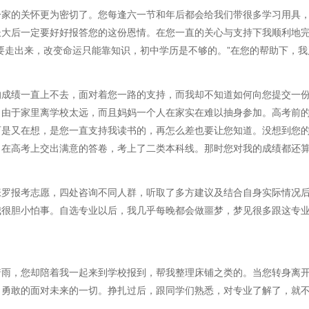
一家的关怀更为密切了。您每逢六一节和年后都会给我们带很多学习用具
长大后一定要好好报答您的这份恩情。在您一直的关心与支持下我顺利地
要走出来，改变命运只能靠知识，初中学历是不够的。”在您的帮助下，
的成绩一直上不去，面对着您一路的支持，而我却不知道如何向您提交一
，由于家里离学校太远，而且妈妈一个人在家实在难以抽身参加。高考前
可是又在想，是您一直支持我读书的，再怎么差也要让您知道。没想到您
，在高考上交出满意的答卷，考上了二类本科线。那时您对我的成绩都还
罗报考志愿，四处咨询不同人群，听取了多方建议及结合自身实际情况后
我很胆小怕事。自选专业以后，我几乎每晚都会做噩梦，梦见很多跟这专
天下着雨，您却陪着我一起来到学校报到，帮我整理床铺之类的。当您转身
，勇敢的面对未来的一切。挣扎过后，跟同学们熟悉，对专业了解了，就