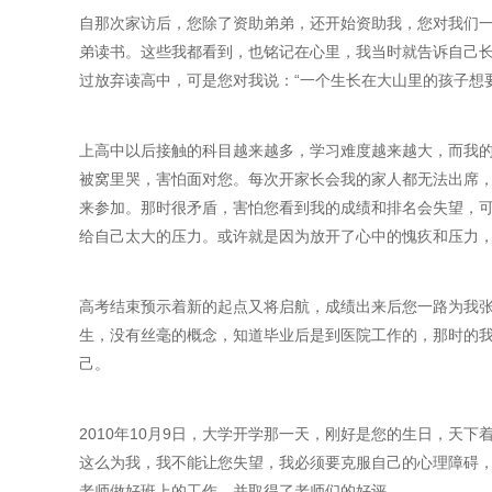
自那次家访后，您除了资助弟弟，还开始资助我，您对我们
弟读书。这些我都看到，也铭记在心里，我当时就告诉自己
过放弃读高中，可是您对我说：“一个生长在大山里的孩子想
上高中以后接触的科目越来越多，学习难度越来越大，而我
被窝里哭，害怕面对您。每次开家长会我的家人都无法出席
来参加。那时很矛盾，害怕您看到我的成绩和排名会失望，
给自己太大的压力。或许就是因为放开了心中的愧疚和压力
高考结束预示着新的起点又将启航，成绩出来后您一路为我张
生，没有丝毫的概念，知道毕业后是到医院工作的，那时的
己。
2010年10月9日，大学开学那一天，刚好是您的生日，
这么为我，我不能让您失望，我必须要克服自己的心理障碍
老师做好班上的工作，并取得了老师们的好评。