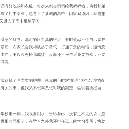
，还有好吃的和衣服。每次来都会悄悄给我妈妈钱，供我和弟
完成了初中学业，也考上了县城的高中。因家庭原因，我曾想
我又进入了高中继续学习。
份满意的答卷。那时的压力真的很大，有时会忍不住自己躲在
的最后一次家长会我却鼓起了勇气，打通了您的电话，邀请您
的出席，不仅没有怪我成绩，反而还不停告诉我要放松，不要
算满意。
我选择了医学类的护理。说真的当时对“护理”这个名词很陌
业有关的事，但我又不想辜负您对我的期望，尝试着挑战自
离开学校那一刻，我眼含泪水，告诉自己，没有过不去的坎，您
不再那么恐惧了，在学习之外我还担任班上的学习委员，协助