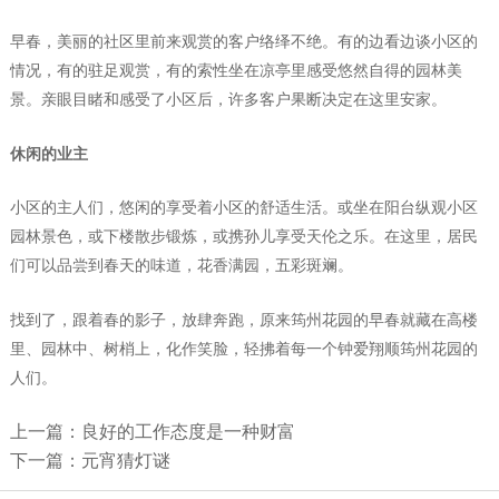
早春，美丽的社区里前来观赏的客户络绎不绝。有的边看边谈小区的
情况，有的驻足观赏，有的索性坐在凉亭里感受悠然自得的园林美
景。亲眼目睹和感受了小区后，许多客户果断决定在这里安家。
休闲的业主
小区的主人们，悠闲的享受着小区的舒适生活。或坐在阳台纵观小区
园林景色，或下楼散步锻炼，或携孙儿享受天伦之乐。在这里，居民
们可以品尝到春天的味道，花香满园，五彩斑斓。
找到了，跟着春的影子，放肆奔跑，原来筠州花园的早春就藏在高楼
里、园林中、树梢上，化作笑脸，轻拂着每一个钟爱翔顺筠州花园的
人们。
上一篇：良好的工作态度是一种财富
下一篇：元宵猜灯谜