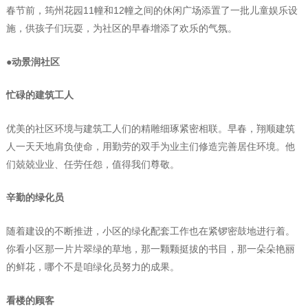
春节前，筠州花园11幢和12幢之间的休闲广场添置了一批儿童娱乐设
施，供孩子们玩耍，为社区的早春增添了欢乐的气氛。
●动景润社区
忙碌的建筑工人
优美的社区环境与建筑工人们的精雕细琢紧密相联。早春，翔顺建筑
人一天天地肩负使命，用勤劳的双手为业主们修造完善居住环境。他
们兢兢业业、任劳任怨，值得我们尊敬。
辛勤的绿化员
随着建设的不断推进，小区的绿化配套工作也在紧锣密鼓地进行着。
你看小区那一片片翠绿的草地，那一颗颗挺拔的书目，那一朵朵艳丽
的鲜花，哪个不是咱绿化员努力的成果。
看楼的顾客