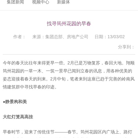
集团新闻
视频中心
新媒体
找寻筠州花园的早春
作者： 来源：集团总部、房地产公司 日期：13/03/02
分享到：
今年的春天比往年来得更早一些。2月已是万物复苏，春回大地。翔顺
筠州花园的一草一木、一筑一景早已闻到立春的讯息，用各种优美的
姿态迎接着春天的到来。2月中旬，笔者来到这座已趋于完善的岭南风
情建筑群中寻找早春的印迹。
●静景构和美
大红灯笼高高挂
早春时节，迎来了传统佳节———春节。筠州花园区内广场上、路灯