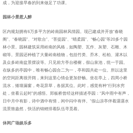
成，为迎接早春的到来做足了功课。
园林小景惹人醉
区内规划拥有6万多平方的岭南园林风情园。现已建成并开放“春晓
阁”、“春晓园”、“对歌台”、“菩提园”、“晴柔园”、“畅心园”等20多个园
林小景。园林建筑采用岭南的风格，如陶塑、瓦作、灰塑、石雕、木
砌等。景园还种植了大量岭南植物，包括竹类、乔木、松柏、灌木以
及众多岭南盆景摆设等。只见前方亭台楼榭，假山泉池，统一于园。
在纵多的亭园中，唯有畅心园合二为一，亭和园共处一位。所以这里
的空间距离很开阔，来到这里心情会更加舒畅。坐在亭上，四周小桥
流水，矮墙漏窗，奇花异草，各据其位。此时，感觉有种“行到水穷
处，坐看云起时”的感悟。郑板桥曾经这样描述亭园：“风中雨中有声，
日中月中有影，诗中酒中有情，闲中闷中有伴。”假山凉亭伴着潺潺水
流景致盎然，快活的锦鲤排着队伍寻觅着。
休闲广场娱乐多