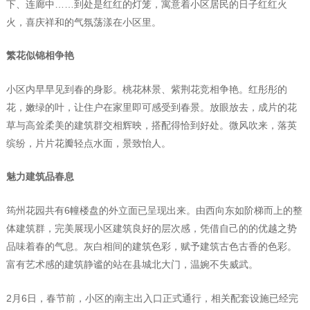
下、连廊中……到处是红红的灯笼，寓意着小区居民的日子红红火
火，喜庆祥和的气氛荡漾在小区里。
繁花似锦相争艳
小区内早早见到春的身影。桃花林景、紫荆花竞相争艳。红彤彤的
花，嫩绿的叶，让住户在家里即可感受到春景。放眼放去，成片的花
草与高耸柔美的建筑群交相辉映，搭配得恰到好处。微风吹来，落英
缤纷，片片花瓣轻点水面，景致怡人。
魅力建筑品春息
筠州花园共有6幢楼盘的外立面已呈现出来。由西向东如阶梯而上的整
体建筑群，完美展现小区建筑良好的层次感，凭借自己的的优越之势
品味着春的气息。灰白相间的建筑色彩，赋予建筑古色古香的色彩。
富有艺术感的建筑静谧的站在县城北大门，温婉不失威武。
2月6日，春节前，小区的南主出入口正式通行，相关配套设施已经完