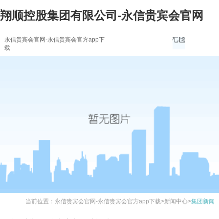
翔顺控股集团有限公司-永信贵宾会官网
永信贵宾会官网-永信贵宾会官方app下
载
当前位置：
永信贵宾会官网-永信贵宾会官方app下载
>
新闻中心
>
集团新闻