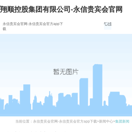
翔顺控股集团有限公司-永信贵宾会官网
永信贵宾会官网-永信贵宾会官方app下
载
当前位置：
永信贵宾会官网-永信贵宾会官方app下载
>
新闻中心
>
集团新闻