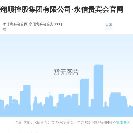
翔顺控股集团有限公司-永信贵宾会官网
永信贵宾会官网-永信贵宾会官方app下
载
当前位置：
永信贵宾会官网-永信贵宾会官方app下载
>
新闻中心
>
集团新闻