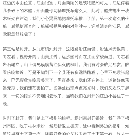
江边的水面位置，江面很宽，对面简陋的建筑物隐约可见，江边停着
几条破旧的木船，船面能停两辆摩托车这么大。此时，船夫拖出一块
木板架在岸边，我们小心翼翼地把摩托车推上了船。第一次这么的坐
船，感觉挺新奇的，船摇摇晃晃的向对岸驶去，迎着清爽的江风，感
觉惬意舒服极了！
第三站是封开。从九市镇到封开，这段路沿江而设，沿途风光很美，
向左看，视野开阔，山美江秀，运沙船时而在江面穿梭而过。向右看
岩石峭立，山上偶见簇簇荑红似火的枫叶。我们有时会驻足尽赏。眼
看傍晚接近，可是不知到下一个县还有多远路路程，心里不免紧张起
来，已无暇欣赏晚霞美景了。黑夜袭来，我们还在路上，道路好像遥
遥无期，我们迷茫害怕了。当远处出现点点亮光时，我们又欢乐了起
来，一切的惊恐不安烟消云散了。当晚我们在封开的江边小县住了一
晚。
告别了封开，我们踏上了梧州的旅程。梧州离封开很近，我们游了梧
州市区、吃了桂林米粉，然后折返去德庆，途中看到路边的指引，知
道这里有天下第一石，怀着好奇的心又找去看了天下第一石。只见一