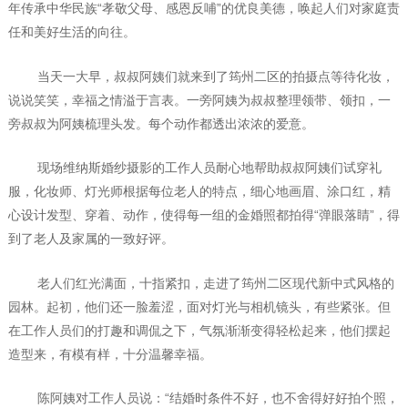
年传承中华民族“孝敬父母、感恩反哺”的优良美德，唤起人们对家庭责
任和美好生活的向往。
当天一大早，叔叔阿姨们就来到了筠州二区的拍摄点等待化妆，
说说笑笑，幸福之情溢于言表。一旁阿姨为叔叔整理领带、领扣，一
旁叔叔为阿姨梳理头发。每个动作都透出浓浓的爱意。
现场维纳斯婚纱摄影的工作人员耐心地帮助叔叔阿姨们试穿礼
服，化妆师、灯光师根据每位老人的特点，细心地画眉、涂口红，精
心设计发型、穿着、动作，使得每一组的金婚照都拍得“弹眼落睛”，得
到了老人及家属的一致好评。
老人们红光满面，十指紧扣，走进了筠州二区现代新中式风格的
园林。起初，他们还一脸羞涩，面对灯光与相机镜头，有些紧张。但
在工作人员们的打趣和调侃之下，气氛渐渐变得轻松起来，他们摆起
造型来，有模有样，十分温馨幸福。
陈阿姨对工作人员说：“结婚时条件不好，也不舍得好好拍个照，