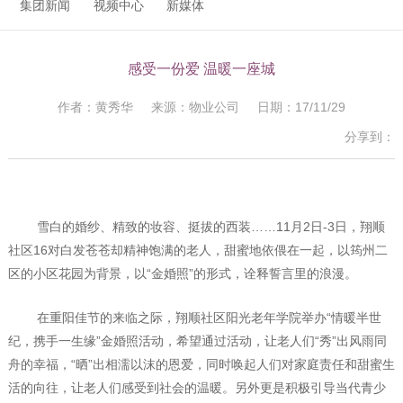
集团新闻
视频中心
新媒体
感受一份爱 温暖一座城
作者：黄秀华 来源：物业公司 日期：17/11/29
分享到：
雪白的婚纱、精致的妆容、挺拔的西装……11月2日-3日，翔顺
社区16对白发苍苍却精神饱满的老人，甜蜜地依偎在一起，以筠州二
区的小区花园为背景，以“金婚照”的形式，诠释誓言里的浪漫。
在重阳佳节的来临之际，翔顺社区阳光老年学院举办“情暖半世
纪，携手一生缘”金婚照活动，希望通过活动，让老人们“秀”出风雨同
舟的幸福，“晒”出相濡以沫的恩爱，同时唤起人们对家庭责任和甜蜜生
活的向往，让老人们感受到社会的温暖。另外更是积极引导当代青少