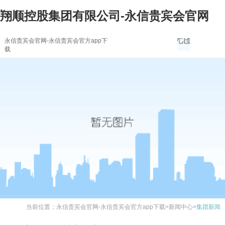
翔顺控股集团有限公司-永信贵宾会官网
永信贵宾会官网-永信贵宾会官方app下
载
当前位置：
永信贵宾会官网-永信贵宾会官方app下载
>
新闻中心
>
集团新闻