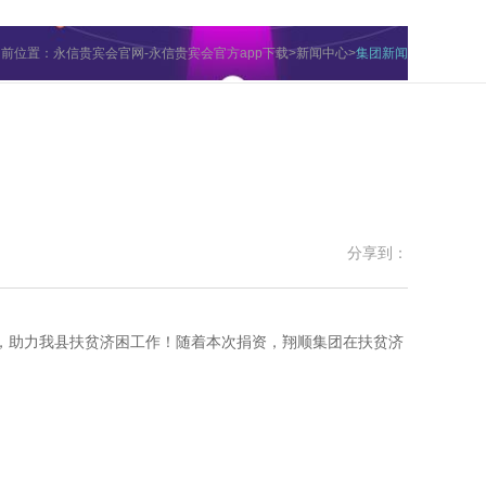
当前位置：
永信贵宾会官网-永信贵宾会官方app下载
>
新闻中心
>
集团新闻
分享到：
元，助力我县扶贫济困工作！随着本次捐资，翔顺集团在扶贫济