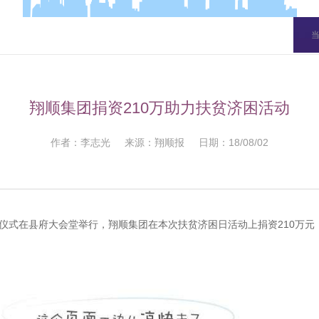
翔顺集团捐资210万助力扶贫济困活动
作者：李志光 来源：翔顺报 日期：18/08/02
启动仪式在县府大会堂举行，翔顺集团在本次扶贫济困日活动上捐资210万