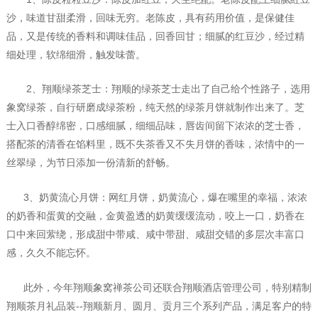
沙，味道甘甜柔滑，回味无穷。老陈皮，具有药用价值，是保健佳
品，又是传统的香料和调味佳品，回香回甘；细腻的红豆沙，经过精
细处理，软绵细滑，触发味蕾。
2
、翔顺绿茶芝士：翔顺的绿茶芝士走出了自己给个性路子，选用
象窝绿茶，自行研磨成绿茶粉，纯天然的绿茶月饼就制作出来了。芝
士入口香醇绵密，口感细腻，细细品味，唇齿间留下浓浓的芝士香，
搭配茶的清香在馅料里，既不失茶香又不失月饼的香味，浓情中的一
丝翠绿，为节日添加一份清新的舒畅。
3
、奶黄流心月饼：网红月饼，奶黄流心，爆在嘴里的幸福，浓浓
的奶香和蛋黄的交融，金黄盈透的奶黄缓缓流动，咬上一口，奶香在
口中来回萦绕，形成甜中带咸、咸中带甜、咸甜交错的多层次丰富口
感，久久不能忘怀。
此外，今年翔顺象窝禅茶公司还联合翔顺酒店管理公司，特别精制
翔顺茶月礼品装
--
翔顺新月、圆月、贡月三个系列产品，满足客户的特