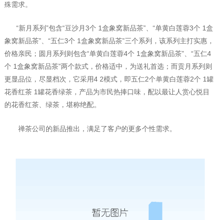
殊需求。
“新月系列”包含“豆沙月
3
个
1
盒象窝新品茶”、“单黄白莲蓉
3
个
1
盒
象窝新品茶”、“五仁
3
个
1
盒象窝新品茶”三个系列，该系列主打实惠，
价格亲民；圆月系列则包含“单黄白莲蓉
4
个
1
盒象窝新品茶”、“五仁
4
个
1
盒象窝新品茶”两个款式，价格适中，为送礼首选；而贡月系列则
更显品位，尽显档次，它采用
4 2
模式，即五仁
2
个单黄白莲蓉
2
个
1
罐
花香红茶
1
罐花香绿茶，产品为市民热捧口味，配以最让人赏心悦目
的花香红茶、绿茶，堪称绝配。
禅茶公司的新品推出，满足了客户的更多个性需求。