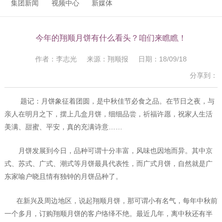
集团新闻
视频中心
新媒体
今年的翔顺月饼有什么看头？咱们来瞧瞧！
作者：李志光 来源：翔顺报 日期：18/09/18
分享到：
题记：月饼象征着团圆，是中秋佳节必食之品。在节日之夜，与
亲人在明月之下，摆上几盒月饼，细细品尝，祈福许愿，祝家人生活
美满、甜蜜、平安，真的充满诗意……
月饼发展到今日，品种可谓十分丰富，风味也因地而异。其中京
式、苏式、广式、潮式等月饼最具代表性，而广式月饼，自然就是广
东家喻户晓且情有独钟的月饼品种了。
在新兴及周边地区，说起翔顺月饼，那可谓小有名气，每年中秋前
一个多月，订购翔顺月饼的客户络绎不绝。最近几年，离中秋还有半