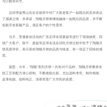
与订购等环节。
总经理崔秀山先生在致辞中对广大新老客户一如既往的支持表达
了感谢之情，并承诺，翔顺月饼将继续确保一如既往的品质，并不断
创新开发新颖产品，满足客户的个性需求。
当天，受邀参加活动的广东足球名宿麦超等进行了现场抽奖，回
馈广大客户。陈宁、麦超等足球名流在试吃月饼过程中给予了翔顺月
饼高度评价，表示喜欢翔顺月饼的品质与味道，有一张迟了回味的感
觉。
据悉，今年，“翔顺”系列月饼一共有
20
个品种。翔顺月饼秉承传
统工艺和配方潜心研制、不断推陈出新。尤以选料考究、制作精致、
皮薄色靓、馅料纯正、清香而受广大市民的喜爱。