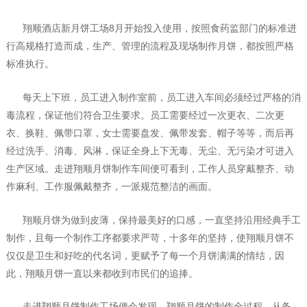
翔顺酒店新月饼工场
8
月开始投入使用，按照食药监部门的标准进
行高规格打造而成，生产、管理的流程及现场制作月饼，都按照严格
标准执行。
每天上下班，员工进入制作室前，员工进入车间必须经过严格的消
毒流程，保证他们符合卫生要求。员工需要经过一次更衣、二次更
衣、换鞋、佩带口罩，女士需要盘发、佩带发套、帽子等等，而后再
经过洗手、消毒、风淋，保证全身上下无毒、无尘、无污染才可进入
生产区域。走进翔顺月饼制作车间便可看到，工作人员穿戴整齐、动
作麻利、工作服佩戴整齐，一派规范整洁的画面。
翔顺月饼为做到皮薄，保持最美好的口感，一直坚持沿用经典手工
制作，且每一个制作工序都要求严苛，十多年的坚持，使翔顺月饼不
仅仅是卫生和好吃的代名词，更赋予了每一个月饼满满的情结，因
此，翔顺月饼一直以来都收到市民们的追捧。
走进翔顺月饼制作工场便会发现，翔顺月饼的制作全过程，从备