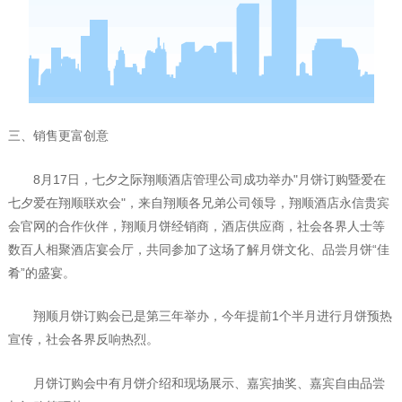
三、销售更富创意
8
月
17
日，七夕之际翔顺酒店管理公司成功举办
"
月饼订购暨爱在
七夕爱在翔顺联欢会
"
，来自翔顺各兄弟公司领导，翔顺酒店永信贵宾
会官网的合作伙伴，翔顺月饼经销商，酒店供应商，社会各界人士等
数百人相聚酒店宴会厅，共同参加了这场了解月饼文化、品尝月饼“佳
肴”的盛宴。
翔顺月饼订购会已是第三年举办，今年提前
1
个半月进行月饼预热
宣传，社会各界反响热烈。
月饼订购会中有月饼介绍和现场展示、嘉宾抽奖、嘉宾自由品尝