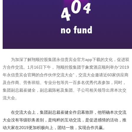
为加深了解翔顺控股集团永信贵宾会官方app下载的文化，促进双
方合作交流。1月16日下午， 翔顺控股集团于象窝酒店顺利举办“2019
年永信贵宾会官网的合作伙伴交流大会”，交流大会邀请近60家供应商
及合作商、劳务班组、专业分包等共一百多名优秀代表参加，同时，
集团副总裁崔健全，副总裁陈彬及集团、子公司相关领导出席本次交
流大会。
在交流大会上，集团副总裁崔健全作启幕致辞，他明确本次交流
大会没有等级职务差别，是纯粹的互动交流，是促进感情的活动，推
动大家在2019更加积极向上，团结一致，实现合作共赢。