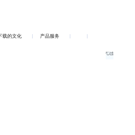
下载的文化
产品服务