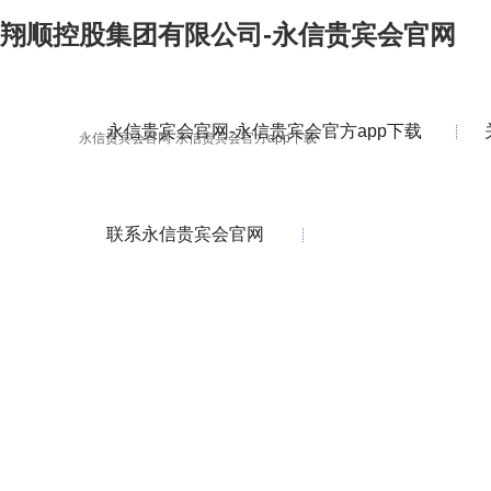
翔顺控股集团有限公司-永信贵宾会官网
永信贵宾会官网-永信贵宾会官方app下载
永信贵宾会官网-永信贵宾会官方app下载
联系永信贵宾会官网