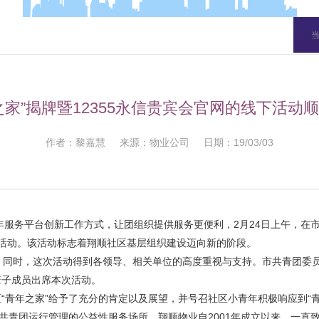
之家”揭牌暨12355永信贵宾会官网的线下活动
作者：黎嘉慧 来源：物业公司 日期：19/03/03
服务平台创新工作方式，让团组织提供服务更便利，2月24日上午，在
线下活动。该活动标志着翔顺社区基层组织建设迈向新的阶段。
同时，这次活动得到各领导、相关单位的高度重视与支持。市共青团委员
班子成员出席本次活动。
年之家”给予了充分的肯定以及展望，并号召社区小青年积极响应到“青
青团运行管理的公益性服务场所。翔顺物业自2001年成立以来，一直致力