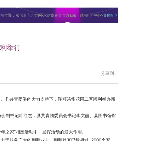
当前位置：
永信贵宾会官网-永信贵宾会官方app下载
>
新闻中心
>
集团新闻
顺利举行
分享到：
市、县共青团委的大力支持下，翔顺筠州花园二区顺利举办新
会副书记叶红杰，县共青团委员会书记李文丽、县图书馆馆
年之家”相应活动中，发挥活动的最大作用。
于服务广大的翔顺业主，翔顺社区已经超过12000个家