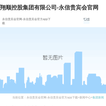
翔顺控股集团有限公司-永信贵宾会官网
永信贵宾会官网-永信贵宾会官方app下
载
当前位置：
永信贵宾会官网-永信贵宾会官方app下载
>
新闻中心
>
集团新闻