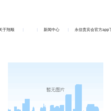
关于翔顺
新闻中心
永信贵宾会官方app