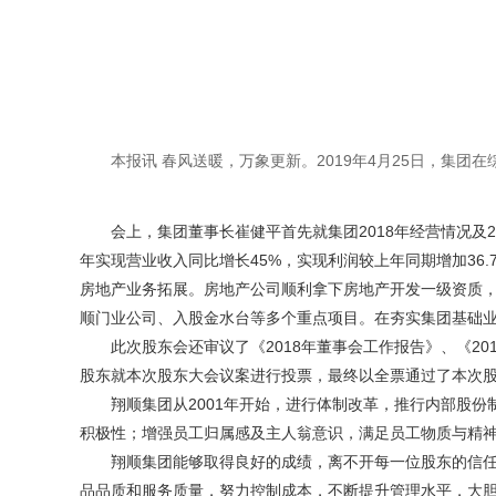
本报讯 春风送暖，万象更新。2019年4月25日，集团在
会上，集团董事长崔健平首先就集团2018年经营情况及2
年实现营业收入同比增长45%，实现利润较上年同期增加36
房地产业务拓展。房地产公司顺利拿下房地产开发一级资质
顺门业公司、入股金水台等多个重点项目。在夯实集团基础业
此次股东会还审议了《2018年董事会工作报告》、《201
股东就本次股东大会议案进行投票，最终以全票通过了本次
翔顺集团从2001年开始，进行体制改革，推行内部股份制
积极性；增强员工归属感及主人翁意识，满足员工物质与精神
翔顺集团能够取得良好的成绩，离不开每一位股东的信任和
品品质和服务质量，努力控制成本，不断提升管理水平，大胆