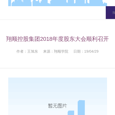
翔顺控股集团2018年度股东大会顺利召开
作者：王旭东 来源：翔顺学院 日期：19/04/29