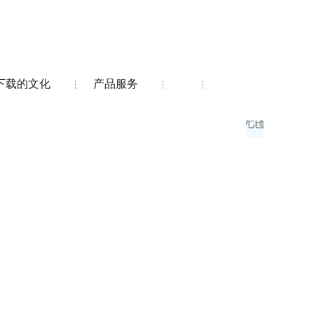
下载的文化
产品服务