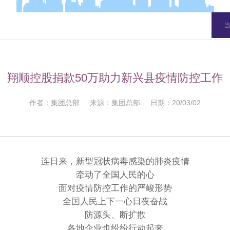
翔顺控股捐款50万助力新兴县疫情防控工作
作者：集团总部 来源：集团总部 日期：20/03/02
连日来，新型冠状病毒感染的肺炎疫情
牵动了全国人民的心
面对疫情防控工作的严峻形势
全国人民上下一心日夜奋战
防源头、断扩散
各地企业也纷纷行动起来