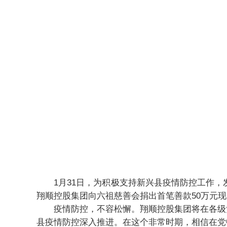
1月31日，为积极支持新兴县疫情防控工作
翔顺控股集团向六祖慈善会捐出首笔善款50万元
疫情防控，不容松懈。翔顺控股集团将在各级
县疫情防控深入推进。在这个非常时期，相信在党