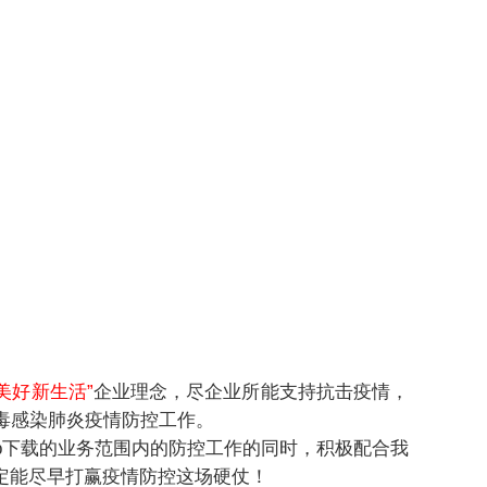
美好新生活”
企业理念，尽企业所能支持抗击疫情，
毒感染肺炎疫情防控工作。
p下载的业务范围内的防控工作的同时，积极配合我
定能尽早打赢疫情防控这场硬仗！