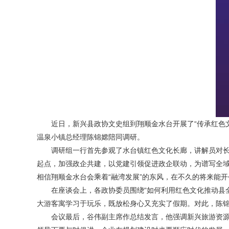
近日，新兴县政协文史组到翔顺金水台开展了“传承红色文
温泉小镇总经理陈锦嫦陪同调研。
调研组一行首先参观了水台镇红色文化长廊，讲解员对长廊
起点，加强政企共建，以党建引领促进政企联动，为谱写全
相信翔顺金水台会乘着“融湾发展”的东风，在不久的将来能
在座谈会上，各政协委员围绕“如何利用红色文化推动县全
大游客寓学习于玩乐，既放松身心又充实了假期。对此，陈
会议最后，谷伟副主席作总结发言，他强调新兴旅游资源丰