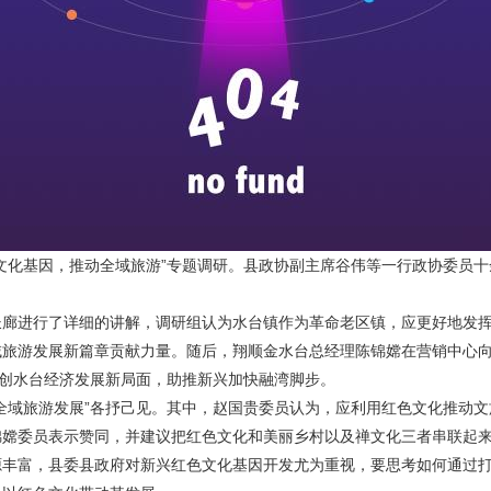
化基因，推动全域旅游”专题调研。县政协副主席谷伟等一行政协委员十
进行了详细的讲解，调研组认为水台镇作为革命老区镇，应更好地发挥
域旅游发展新篇章贡献力量。随后，翔顺金水台总经理陈锦嫦在营销中心
开创水台经济发展新局面，助推新兴加快融湾脚步。
域旅游发展”各抒己见。其中，赵国贵委员认为，应利用红色文化推动文
锦嫦委员表示赞同，并建议把红色文化和美丽乡村以及禅文化三者串联起
富，县委县政府对新兴红色文化基因开发尤为重视，要思考如何通过打