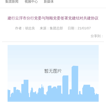
集团新闻
视频中心
新媒体
建行云浮市分行党委与翔顺党委签署党建结对共建协议
作者：胡志良 来源：集团总部 日期：21/01/07
分享到：