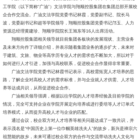
工学院（以下简称“广油”）文法学院与翔顺控股集团在集团总部开展校
企合作交流会。广油文法学院党委书记林霞，党委副书记、院长马
波，党委副书记和超等学院领导，翔顺控股集团党委书记邝玉、人力
资源总经理黄建珍、翔顺学院院长王旭东等16人出席活动。
翔顺控股集团相关领导就目前集团各板块的发展现状、主营业务
及未来方向作了详细介绍，并表示随着集团业务的逐步扩大，未来对
于建筑、文旅、物业等高学历专业人才的需求也不断加大，所以对于
如何进行人才引进，加强与高校联系，促进校企合作显得非常重要。
广油文法学院党委书记林霞书记表示，高校需拓宽人才培养的思
路，了解企业对高校人才的需求标准，并与企业就人才供需、人才培
养等达成共识，从而促进校企合作。
广油相关领导强调，根据以往学院的人才培养经验及目前学院的
情况，完全可支持企业在学院开展定向培养或进行委培等人才订单式
培养模式，从而提升高校人才与企业的匹配。
通过会议，校企双方对人才培养等相关问题达成了一致共识，并
表示茂名是“中国历史上第一位巾帼英雄冼夫人”的故乡，新兴是禅宗六
祖慧能的故乡，未来可通过校企双方的合作与交流带动冼夫人文化与