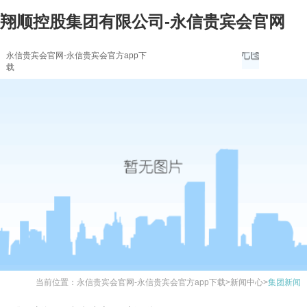
翔顺控股集团有限公司-永信贵宾会官网
永信贵宾会官网-永信贵宾会官方app下
载
当前位置：
永信贵宾会官网-永信贵宾会官方app下载
>
新闻中心
>
集团新闻