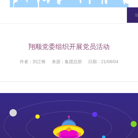
翔顺党委组织开展党员活动
作者：刘江锋 来源：集团总部 日期：21/08/04