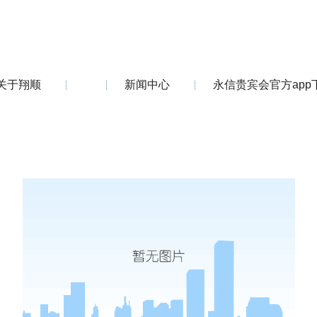
关于翔顺
新闻中心
永信贵宾会官方app