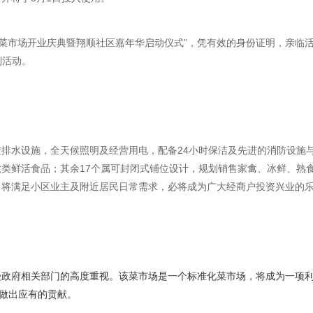
区菜市场开业庆典暨翔顺社区嘉年华启动仪式”，凭有效的身份证明，亲临活
列活动。
排水设施，全天候照明及经营用电，配备24小时保洁及先进的消防设施与
类鲜活食品；其余17个属可封闭式铺位设计，规划销售家禽、冰鲜、熟
目将满足小区业主及附近居民日常需求，必将成为广大经商户投资兴业的
受政府相关部门的高度重视。该菜市场是一个标准化菜市场，将成为一项
”做出应有的贡献。