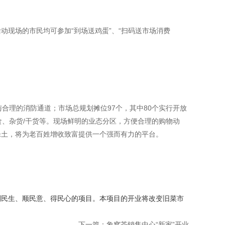
动现场的市民均可参加“到场送鸡蛋”、“扫码送市场消费
合理的消防通道；市场总规划摊位97个，其中80个实行开放
食、杂货/干货等。现场鲜明的业态分区，方便合理的购物动
乐土，将为老百姓增收致富提供一个强而有力的平台。
利民生、顺民意、得民心的项目。本项目的开业将改变旧菜市
下一篇：象窝茶销售中心“新家”开业