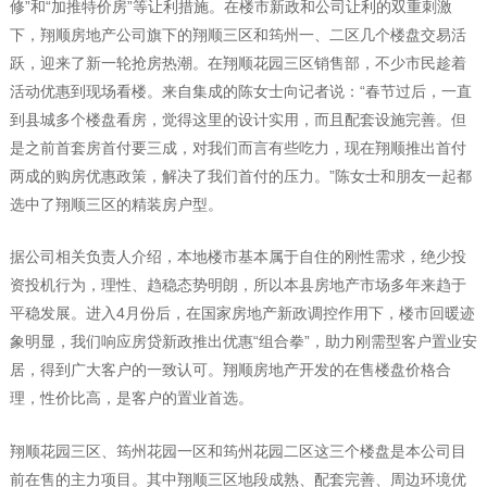
修”和“加推特价房”等让利措施。在楼市新政和公司让利的双重刺激
下，翔顺房地产公司旗下的翔顺三区和筠州一、二区几个楼盘交易活
跃，迎来了新一轮抢房热潮。在翔顺花园三区销售部，不少市民趁着
活动优惠到现场看楼。来自集成的陈女士向记者说：“春节过后，一直
到县城多个楼盘看房，觉得这里的设计实用，而且配套设施完善。但
是之前首套房首付要三成，对我们而言有些吃力，现在翔顺推出首付
两成的购房优惠政策，解决了我们首付的压力。”陈女士和朋友一起都
选中了翔顺三区的精装房户型。
据公司相关负责人介绍，本地楼市基本属于自住的刚性需求，绝少投
资投机行为，理性、趋稳态势明朗，所以本县房地产市场多年来趋于
平稳发展。进入4月份后，在国家房地产新政调控作用下，楼市回暖迹
象明显，我们响应房贷新政推出优惠“组合拳”，助力刚需型客户置业安
居，得到广大客户的一致认可。翔顺房地产开发的在售楼盘价格合
理，性价比高，是客户的置业首选。
翔顺花园三区、筠州花园一区和筠州花园二区这三个楼盘是本公司目
前在售的主力项目。其中翔顺三区地段成熟、配套完善、周边环境优