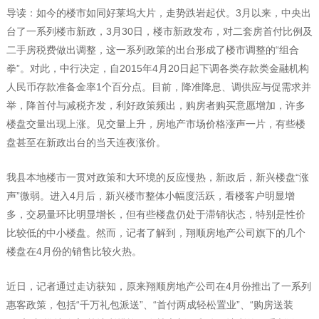
导读：如今的楼市如同好莱坞大片，走势跌岩起伏。3月以来，中央出
台了一系列楼市新政，3月30日，楼市新政发布，对二套房首付比例及
二手房税费做出调整，这一系列政策的出台形成了楼市调整的“组合
拳”。对此，中行决定，自2015年4月20日起下调各类存款类金融机构
人民币存款准备金率1个百分点。目前，降准降息、调供应与促需求并
举，降首付与减税齐发，利好政策频出，购房者购买意愿增加，许多
楼盘交量出现上涨。见交量上升，房地产市场价格涨声一片，有些楼
盘甚至在新政出台的当天连夜涨价。
我县本地楼市一贯对政策和大环境的反应慢热，新政后，新兴楼盘“涨
声”微弱。进入4月后，新兴楼市整体小幅度活跃，看楼客户明显增
多，交易量环比明显增长，但有些楼盘仍处于滞销状态，特别是性价
比较低的中小楼盘。然而，记者了解到，翔顺房地产公司旗下的几个
楼盘在4月份的销售比较火热。
近日，记者通过走访获知，原来翔顺房地产公司在4月份推出了一系列
惠客政策，包括“千万礼包派送”、“首付两成轻松置业”、“购房送装