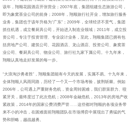
该年，翔顺花园酒店开张营业；2007年底，集团组建生态旅游公司，
即为象窝茶业公司的前身；2008年，翔顺旅行社开业，增加旅行服务
业务，集团也于该年升格为“广东”；2009年，全球经济不景气，集团
抓住机遇，成立餐厨具公司，开始进入制造业领域；2011年，成立投
资公司，专注于投资管理、专业设计业务，至此，翔顺集团已拥有包
括房地产公司、建筑公司、花园酒店、龙山酒店、投资公司、象窝茶
业公司、餐厨具公司、物业公司、旅行社九家下属公司。十九年来，
翔顺认真地走好发展的每一步。
“大浪淘沙勇者胜”，翔顺集团能有今天的发展，实属不易。十九年来，
全体翔顺人风雨同路，历经了一个又一个市场考验，披荆斩棘。例如
2006年，公司遇上严重财务危机，资金周转困难，我们群策群力、咬
紧牙关，最终度过了此次危机；2008年金融危机，2013年的房地产收
紧政策，2014年的国家公费消费严管……这些都对翔顺的各项业务带
来不小的冲击，在困难面前翔顺团队在市场博弈中展现出了勇猛的气
势和胆略，越战越勇。