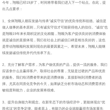
今年，翔顺已经19岁了，时间将带着我们进入下一个站点。在此，提
出几点要求：
1、全体翔顺人都应发扬与传承“诚实守信”的优良传统和祖德。诚信是
做人做事的基本原则，只有诚实守信才可能获得他人的信任。“诚信”也
是翔顺19年来长期积淀的文化精髓，翔顺为客户提供良好的消费体验
就是诚信的直接体现，我们在社会上的诚信口碑是相当良好的，这也
是带动翔顺顺利发展到现在的最要因素之一。希望未来，翔顺人能继
续发扬诚信传统并代代传承下去。
2、充分了解客户需求，为客户做优质的产品，提供一流的服务。我们
应该拿什么去赢得客户、取得社会的尊重，无疑是过硬的产品和优质
的服务。我们给消费者带来的是消费体验，直接影响到消费者的选
择。尤其在同质化竞争的今天，如果缺乏分析市场动态和消费需求的
敏锐度和能力，企业的发展将很难。
3、提升自身能力和观念。在新常态下的市场经济中，更能体现出“优
胜劣汰”的竞争定律。能者居上，有能力的企业就能赢得市场发展先