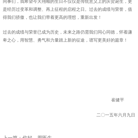
同事们，我希望今天翔顺的生日不仅仅是传统意义上的庆贺诞生，更
是经历过变革和调整、再上征程的启程之日。过去的成绩与荣誉，值
得我们骄傲，也让我们带着更高的理想，重新出发！
过去的成绩与荣誉已成为历史，未来之路仍需我们同心同德，怀着谦
卑之心，用智慧、勇气和力量踏上新的征途，谱写更美好的篇章！
崔健平
二〇一五年六月九日
上一篇：你好，周医生