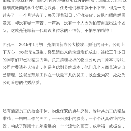
群细皮嫩肉的学生仔嗤之以鼻，任务他们根本就干不下来。但是一周
过去了，一个月过去了，每天顶着烈日，汗流浃背，皮肤也晒的黝黑
发亮，却没有喊一声苦，一声累，没有一个人因为怕苦而退出这个团
队。这就是翔顺新一代建设者传承的不怕苦、不怕累的精神！
面孔三：2015年1月初，是集团新办公大楼竣工搬迁的日子。公司上
下齐心，大搞清洁卫生，楼里清出来的垃圾堆积成山，连续工作多日
的同事们都已经精疲力竭。负责清理垃圾的物业公司员工原本可以让
公司付费请外人清走，但是考虑到节约成本，他们几个人商量决定自
己清理。这就是翔顺工作在一线最平凡的员工，以企业为家、处处为
公司着想的优秀品质。
……
还有酒店员工的拾金不昧、物业保安的勇斗歹徒、餐厨具员工的精益
求精，一幅幅工作的画面，一张张质朴的脸庞，一个个认真敬业的场
景，构成了翔顺十九年发展的一个个流动的画面，或幸福，或振奋，