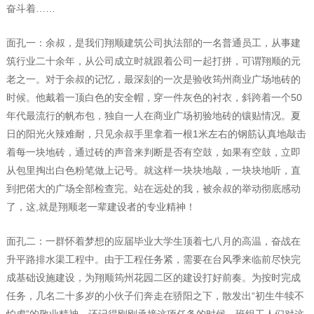
奋斗着……
面孔一：余叔，是我们翔顺建筑公司执法部的一名普通员工，从事建
筑行业二十余年，从公司成立时就跟着公司一起打拼，可谓翔顺的元
老之一。对于余叔的记忆，最深刻的一次是验收筠州商业广场地砖的
时候。他戴着一顶白色的安全帽，穿一件灰色的衬衣，斜跨着一个50
年代最流行的帆布包，独自一人在商业广场初验地砖的镶贴情况。夏
日的阳光火辣难耐，只见余叔手里拿着一根1米左右的钢筋认真地敲击
着每一块地砖，通过砖的声音来判断是否有空鼓，如果有空鼓，立即
从包里掏出白色粉笔做上记号。就这样一块块地敲，一块块地听，直
到把偌大的广场全部检查完。站在远处的我，被余叔的举动彻底感动
了，这,就是翔顺老一辈建设者的专业精神！
面孔二：一群怀着梦想的应届毕业大学生顶着七八月的高温，奋战在
升平路排水渠工程中。由于工程任务紧，需要在台风季来临前尽快完
成基础设施建设，为翔顺筠州花园二区的建设打好前奏。为按时完成
任务，几名二十多岁的小伙子们奔走在骄阳之下，散发出“初生牛犊不
怕虎”的敬业精神。还记得刚刚承接这项任务的时候，班组工人们对这