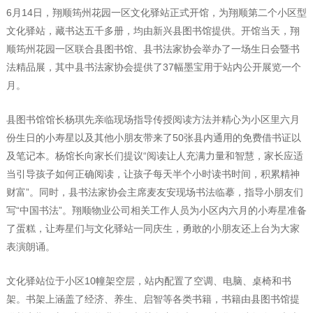
6月14日，翔顺筠州花园一区文化驿站正式开馆，为翔顺第二个小区型
文化驿站，藏书达五千多册，均由新兴县图书馆提供。开馆当天，翔
顺筠州花园一区联合县图书馆、县书法家协会举办了一场生日会暨书
法精品展，其中县书法家协会提供了37幅墨宝用于站内公开展览一个
月。
县图书馆馆长杨琪先亲临现场指导传授阅读方法并精心为小区里六月
份生日的小寿星以及其他小朋友带来了50张县内通用的免费借书证以
及笔记本。杨馆长向家长们提议“阅读让人充满力量和智慧，家长应适
当引导孩子如何正确阅读，让孩子每天半个小时读书时间，积累精神
财富”。同时，县书法家协会主席麦友安现场书法临摹，指导小朋友们
写“中国书法”。翔顺物业公司相关工作人员为小区内六月的小寿星准备
了蛋糕，让寿星们与文化驿站一同庆生，勇敢的小朋友还上台为大家
表演朗诵。
文化驿站位于小区10幢架空层，站内配置了空调、电脑、桌椅和书
架。书架上涵盖了经济、养生、启智等各类书籍，书籍由县图书馆提