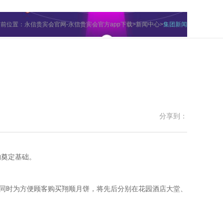
当前位置：
永信贵宾会官网-永信贵宾会官方app下载
>
新闻中心
>
集团新闻
分享到：
购奠定基础。
，同时为方便顾客购买翔顺月饼，将先后分别在花园酒店大堂、