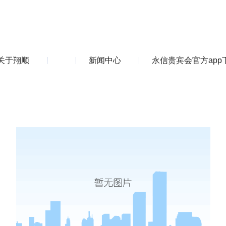
关于翔顺
新闻中心
永信贵宾会官方app