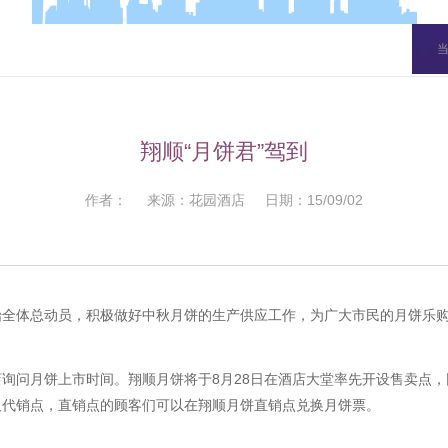
翔顺“月饼君”驾到
作者： 来源：花园酒店 日期：15/09/02
始全体总动员，积极做好中秋月饼的生产供应工作，为广大市民的月饼乐
询问月饼上市时间。翔顺月饼将于8月28日在酒店大堂率先开设售卖点
及代销点，直销点的顾客们可以在翔顺月饼直销点兑换月饼票。