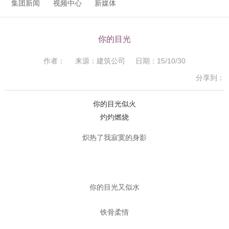
集团新闻
视频中心
新媒体
你的目光
作者： 来源：建筑公司 日期：15/10/30
分享到：
你的目光似火
灼灼燃烧
炽热了我寂寞的身影
你的目光又似水
铁骨柔情