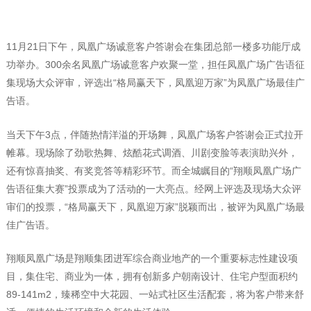
11月21日下午，凤凰广场诚意客户答谢会在集团总部一楼多功能厅成
功举办。300余名凤凰广场诚意客户欢聚一堂，担任凤凰广场广告语征
集现场大众评审，评选出“格局赢天下，凤凰迎万家”为凤凰广场最佳广
告语。
当天下午3点，伴随热情洋溢的开场舞，凤凰广场客户答谢会正式拉开
帷幕。现场除了劲歌热舞、炫酷花式调酒、川剧变脸等表演助兴外，
还有惊喜抽奖、有奖竞答等精彩环节。而全城瞩目的“翔顺凤凰广场广
告语征集大赛”投票成为了活动的一大亮点。经网上评选及现场大众评
审们的投票，“格局赢天下，凤凰迎万家”脱颖而出，被评为凤凰广场最
佳广告语。
翔顺凤凰广场是翔顺集团进军综合商业地产的一个重要标志性建设项
目，集住宅、商业为一体，拥有创新多户朝南设计、住宅户型面积约
89-141m2，臻稀空中大花园、一站式社区生活配套，将为客户带来舒