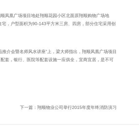
翔顺凤凰广场项目地处翔顺花园小区北面原翔顺购物广场地
宅，户型面积为90-143平方米三房、四房，部分住宅采用创
品推介会暨名师风水讲座”上，梁大师指出，翔顺凤凰广场项目
育配套，银行、医院等配套设施一应俱全，宜商宜居，是不可
下一篇：翔顺物业公司举行2015年度年终消防演习