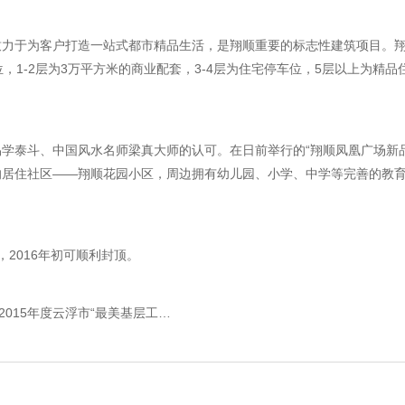
致力于为客户打造一站式都市精品生活，是翔顺重要的标志性建筑项目。
1-2层为3万平方米的商业配套，3-4层为住宅停车位，5层以上为精品住
学泰斗、中国风水名师梁真大师的认可。在日前举行的“翔顺凤凰广场新
的居住社区——翔顺花园小区，周边拥有幼儿园、小学、中学等完善的教
2016年初可顺利封顶。
上一篇：集团工会荣评“全国模范职工之家”称号，傅国素荣膺2015年度云浮市“最美基层工会干部”