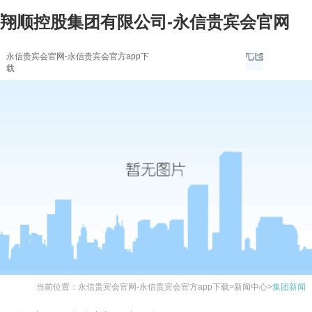
翔顺控股集团有限公司-永信贵宾会官网
永信贵宾会官网-永信贵宾会官方app下
载
当前位置：
永信贵宾会官网-永信贵宾会官方app下载
>
新闻中心
>
集团新闻