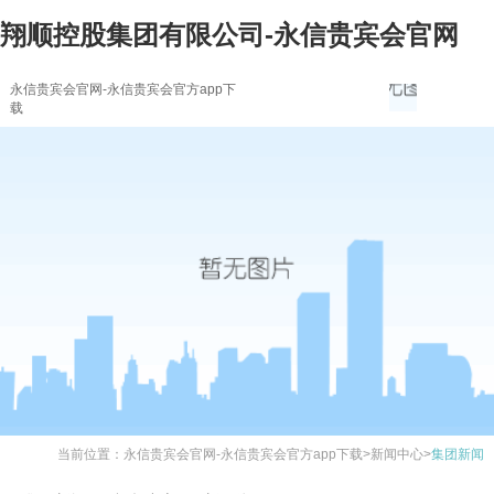
翔顺控股集团有限公司-永信贵宾会官网
永信贵宾会官网-永信贵宾会官方app下
载
当前位置：
永信贵宾会官网-永信贵宾会官方app下载
>
新闻中心
>
集团新闻