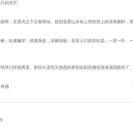
纸片的光芒。
如翡翠，在晨光之下泛着翠绿。犹如泼墨山水画上突然填上的淡青颜料，
茶树，吐露嫩芽，招展身姿，淡雅别致。采茶人们指若拈花，一芽一叶、
心情早已怀抱秀景。那些久违而又熟悉的梦想此刻彷佛也渐渐涌现眼前了
司有感
利