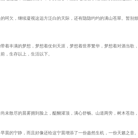
起的呵欠，继续凝视这远方泛白的天际，还有隐隐约约的满山苍翠。暂别
的带着丰满的梦想，梦想着仗剑天涯，梦想着世界繁华，梦想着对酒当歌
眼前，生存以上，生活以下。
着尚未散尽的晨雾拥到脸上，醍醐灌顶，满心舒畅。山道两旁，树木苍劲
个早晨的宁静，而且好像还给这宁晨增添了一份盎然生机，一份天籁之音