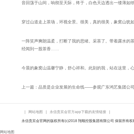
音回荡于山间，响彻至天际，终于，白色天边透出一缕薄如
穿过山道走上茶场，环视全景。很美，真的很美，象窝山犹
一阵笑声爽朗温柔，打断了我的思绪。采茶了。带着露水的
经闻到一股茶香……
今晨的象窝山温馨宁静，舒心祥和。此刻的我，站在这里，
上一篇：品质是企业发展的生命线——参观广东鸿艺集团公
|
网站地图
|
永信贵宾会官方app下载的友情链接
|
永信贵宾会官网的版权所有(c)2018 翔顺控股集团有限公司 保留所有权
网站地图