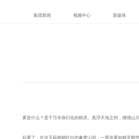
集团新闻
视频中心
新媒体
雾是什么？是千万水珠幻化的精灵。悬浮天地之间，缠绕山
起雾了，在这天际稍稍吐白的象窝山间，一股浓雾如精灵般