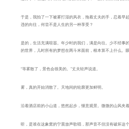
于是，我拍了一下被雾打湿的风衣，拖着丈夫的手，忍着早
违的向往，何尝不是人生的另一种享受？
是的，生活充满喧嚣。年少时的我们，满是向往。少不经事
的世界，儿时所有的梦想在两斗米面前，根本算不上什么。
“等雾散了，景色会很美的。”丈夫轻声说道。
雾，真的开始消散了。天地间的轮廓更加鲜明。
沿着酒店前的小山道，悠然起步，惬意观景。微微的山风夹
听，是谁在这象窝的宁晨放声歌唱，那声音不但没有破坏这