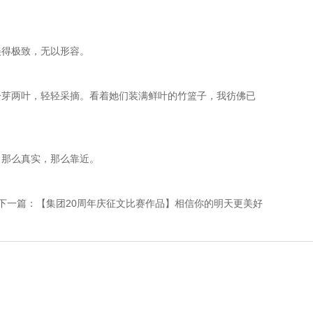
美得极致，无以形容。
一芽两叶，轻轻采摘。看着她们装满鲜叶的竹篮子，我彷佛已
。那么真实，那么靠近。
下一篇：【集团20周年庆征文比赛作品】相信你的明天更美好