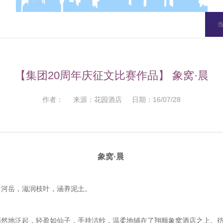
【集团20周年庆征文比赛作品】 象窝·晨
作者： 来源：花园酒店 日期：16/07/28
象窝·晨
川河岳，滋润枝叶，涵养泥土。
悄然地泛起，轻盈如仙子，手持洁纱，温柔地铺在了翔顺象窝酒店之上。